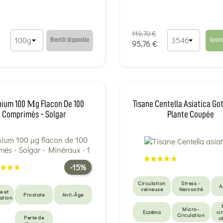
119,70 €
Bientôt disponible
Ajoute
95,76 €
nium 100 Μg Flacon De 100
Tisane Centella Asiatica Got
Comprimés - Solgar
Plante Coupée
-15%
Circulation
Stress -
A
veineuse
Nervosité
e et
Prostate
Anti-Âge
ation
Micro-
Eczéma
ci
Circulation
Perte de
c