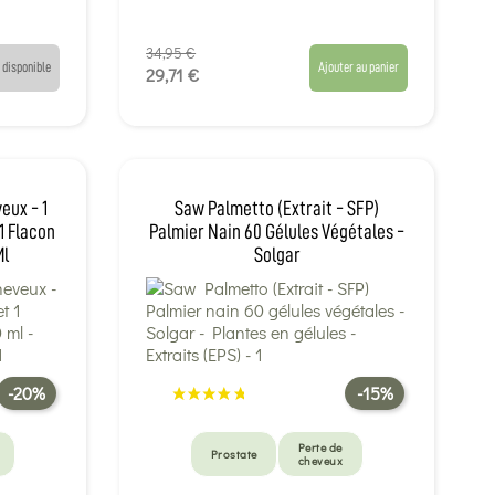
34,95 €
 disponible
Ajouter au panier
29,71 €
eux - 1
Saw Palmetto (Extrait - SFP)
1 Flacon
Palmier Nain 60 Gélules Végétales -
Ml
Solgar
-20%
-15%
Perte de
Prostate
cheveux