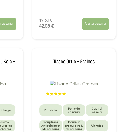
49,50 €
r au panier
Ajouter au panier
42,08 €
u Kola -
Tisane Ortie - Graines
Perte de
Capital
nti-Âge
Prostate
cheveux
osseux
Micro-
Souplesse
Douleur
rculation
Articulaire et
articulaire &
Allergies
érébrale
Musculaire
musculaire