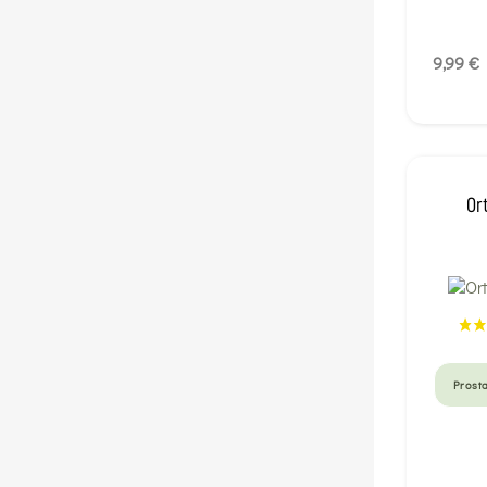
9,99 €
Or
Prost