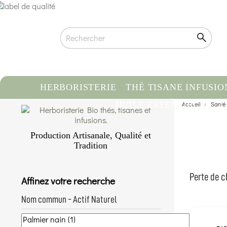
HERBORISTERIE
THÉ TISANE INFUSIO
HUILE ESSENTIELLE
Accueil
Santé
C
Production Artisanale, Qualité et
Tradition
Qualité biologique certifiée
Traçabilité & Origine contrôlée
Perte de ch
Affinez votre recherche
Conditionnement artisanal à la main
En savoir plus...
Nom commun - Actif Naturel