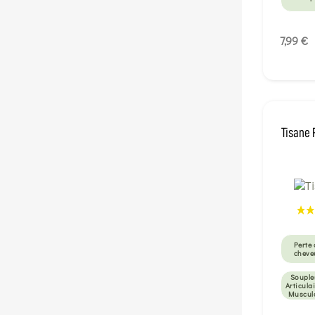
7,99 €
Tisane
Perte 
cheve
Souple
Articulai
Muscul