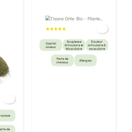
Souplesse
Douleur
Capital
Articulaire et
articulaire &
osseux
Musculaire
musculaire
Perte de
Allergies
cheveux
rostate
erte de