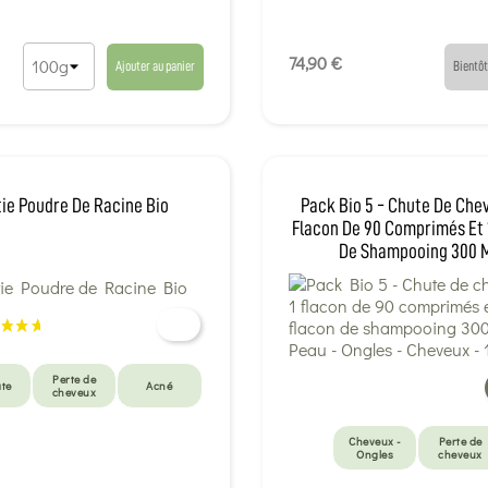
Confort
urinaire
74,90 €
Ajouter au panier
Bientôt
tie Poudre De Racine Bio
Pack Bio 5 - Chute De Chev
Flacon De 90 Comprimés Et 
De Shampooing 300 
Perte de
ate
Acné
cheveux
Cheveux -
Perte de
Ongles
cheveux