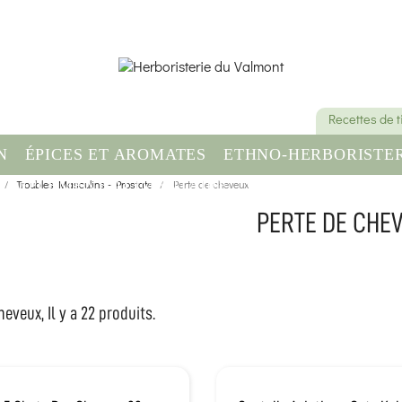
Recettes de 
N
ÉPICES ET AROMATES
ETHNO-HERBORISTER
OMPLÉMENT ALIMENTAIRE
Troubles Masculins - Prostate
Perte de cheveux
SANTÉ & BIEN-ÊT
PERTE DE CHE
eveux, Il y a 22 produits.