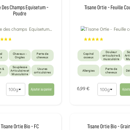
e Des Champs Equisetum -
Tisane Ortie - Feuille C
Poudre
Douleur
So
al
Cheveux -
Perte de
Capital
articulaire &
Art
ux
Ongles
cheveux
osseux
musculaire
Mu
Souplesse
n &
Usures
Perte de
Articulaire et
Allergies
Dé
r
articulaires
cheveux
Musculaire
Taux de
Confort
Détox
Draineurs 
sucre
urinaire
Minceur
anti-celluli
6,99 €
Ajouter au panier
Ajoute
Tisane Ortie Bio - FC
Tisane Ortie Bio - Grai