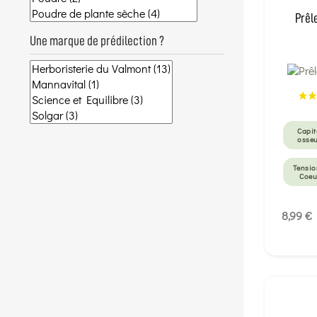
Prêl
Une marque de prédilection ?
Capit
osse
Tensio
Coeu
8,99 €