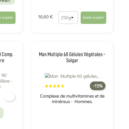
heveux
16,60 €
r au panier
Ajouter au panier
0 Comp.
Man Multiple 60 Gélules Végétales -
bre
Solgar
-15%
Complexe de multivitamines et de
minéraux - Hommes.