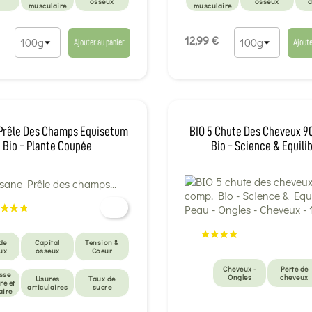
osseux
osseux
c
musculaire
musculaire
Perte de
Draineurs et
cheveux
anti-cellulite
12,99 €
Ajouter au panier
Ajoute
 Prêle Des Champs Equisetum
BIO 5 Chute Des Cheveux 9
Bio - Plante Coupée
Bio - Science & Equili
de
Capital
Tension &
ux
osseux
Coeur
Cheveux -
Perte de
sse
Ongles
cheveux
Usures
Taux de
re et
articulaires
sucre
aire