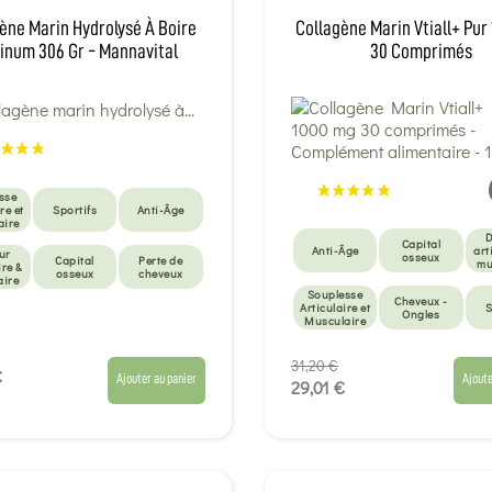
ène Marin Hydrolysé À Boire
Collagène Marin Vtiall+ Pur
tinum 306 Gr - Mannavital
30 Comprimés
sse
re et
Sportifs
Anti-Âge
aire
D
Capital
Anti-Âge
art
ur
osseux
Capital
Perte de
mu
ire &
osseux
cheveux
aire
Souplesse
Cheveux -
Articulaire et
S
Ongles
Musculaire
Sportifs
31,20 €
€
Ajouter au panier
Ajoute
29,01 €