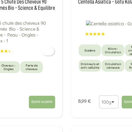
 5 Chute Des Cheveux 90
Centella Asiatica - Gotu Ko
és Bio - Science & Equilibre
Micro-
Eczéma
ci
Circulation
c
Draineurs et
Circulation
S
Cheveux -
Perte de
anti-cellulite
veineuse
N
Ongles
cheveux
Anti-Âge
8,99 €
Ajouter au panier
Ajoute