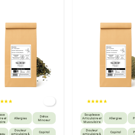
sse
Souplesse
Détox
re et
Allergies
Articulaire et
Allergies
P
Minceur
aire
Musculaire
Douleur
Douleur
Capital
Capital
P
peau
articulaire &
articulaire &