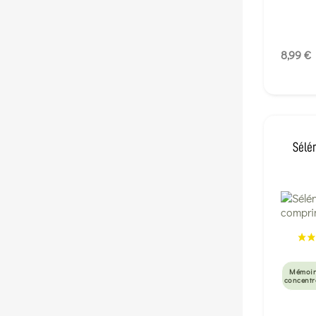
8,99 €
Sélé
Mémoir
concentr