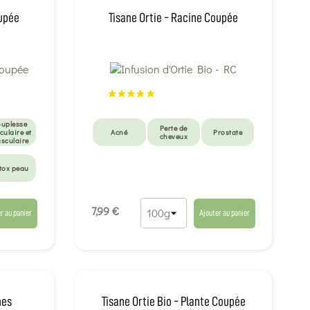
oupée
Tisane Ortie - Racine Coupée
uplesse
Perte de
iculaire et
Acné
Prostate
cheveux
sculaire
tox peau
et
te
7,99 €
r au panier
Ajouter au panier
nes
Tisane Ortie Bio - Plante Coupée