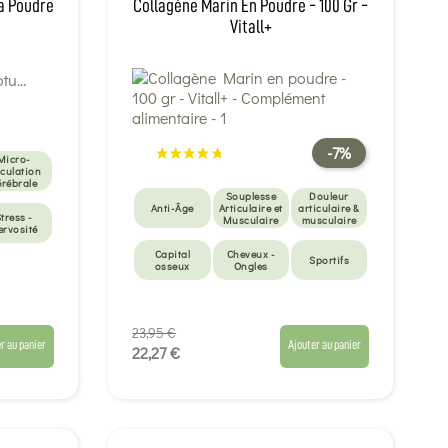
la Poudre
Collagène Marin En Poudre - 100 Gr -
Vitall+
-7%
Micro-
rculation
érébrale
Souplesse
Douleur
Anti-Âge
Articulaire et
articulaire &
tress -
Musculaire
musculaire
ervosité
Capital
Cheveux -
Sportifs
osseux
Ongles
23,95 €
r au panier
Ajouter au panier
22,27 €