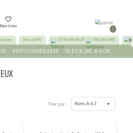
Mes listes
0
tisanes
Nos actifs
03 66 89 04 29
010 244 449
IE
PHYTOTHÉRAPIE
FLEUR DE BACH
RE
BEAUTÉ & HYGIÈNE
VEUX
Nom, A à Z

Trier par :