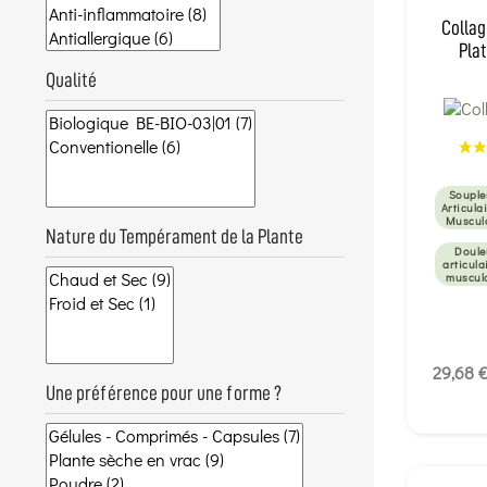
Collag
Pla
Qualité
Souple
Articulai
Muscul
Nature du Tempérament de la Plante
Doule
articula
muscul
29,68 
Une préférence pour une forme ?