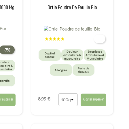
 1000 Mg
Ortie Poudre De Feuille Bio
-7%
Douleur
Souplesse
Capital
articulaire &
Articulaire et
osseux
musculaire
Musculaire
ouleur
iculaire &
Perte de
sculaire
Allergies
cheveux
portifs
8,99 €
r au panier
Ajouter au panier