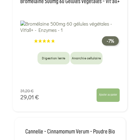
Bromélaïne 500mg 60 Gélules Végétales - Vit'all+
-7%
Digestion lente
Anarchie cellulaire
31,20 €
Ajouter au panier
29,01 €
Cannelle - Cinnamomum Verum - Poudre Bio