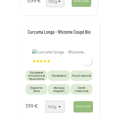
5,99 €
Ajouter au panier
Curcuma Longa - Rhizome Coupé Bio
Souplesse
Articulaire et
Cholestérol
Foie & vésicule
Musculaire
Digestion
Manque
Santé
lente
d'appétit
intestinale
Santé
7,99 €
intestinale
Ajouter au panier