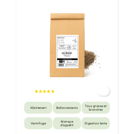
Toux grasse et
Allaitement
Ballonnements
bronches
Manque
Vermifuge
Digestion lente
d'appétit