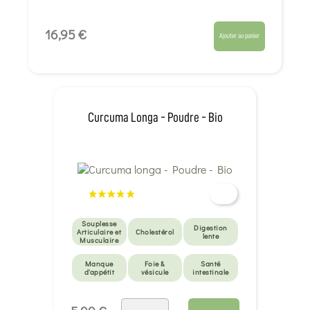
16,95 €
Ajouter au panier
Curcuma Longa - Poudre - Bio
Souplesse
Digestion
Articulaire et
Cholestérol
lente
Musculaire
Manque
Foie &
Santé
d'appétit
vésicule
intestinale
Santé
intestinale