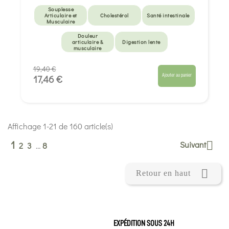
Souplesse
Articulaire et
Cholestérol
Santé intestinale
Musculaire
Douleur
articulaire &
Digestion lente
musculaire
19,40 €
Ajouter au panier
17,46 €
Affichage 1-21 de 160 article(s)
1
Suivant

2
3
…
8

Retour en haut
EXPÉDITION SOUS 24H