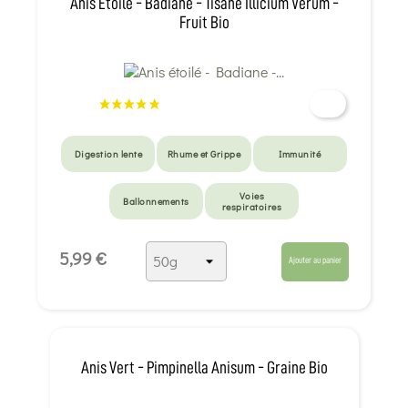
Anis Étoilé - Badiane - Tisane Illicium Verum -
Fruit Bio
Digestion lente
Rhume et Grippe
Immunité
Voies
Ballonnements
respiratoires
5,99 €
Ajouter au panier
Anis Vert - Pimpinella Anisum - Graine Bio