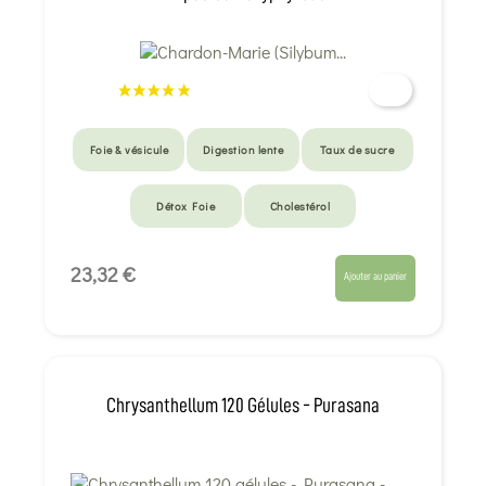
Foie & vésicule
Digestion lente
Taux de sucre
Détox Foie
Cholestérol
23,32 €
Ajouter au panier
Chrysanthellum 120 Gélules - Purasana