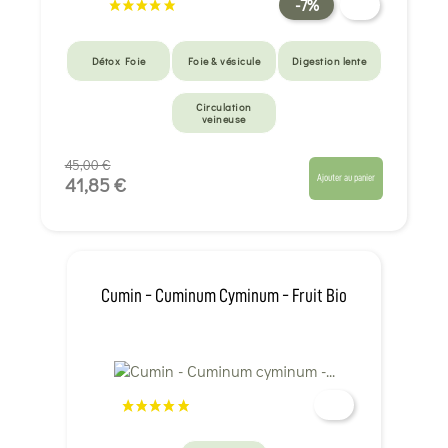
-7%
Détox Foie
Foie & vésicule
Digestion lente
Circulation
veineuse
45,00 €
Ajouter au panier
41,85 €
Cumin - Cuminum Cyminum - Fruit Bio