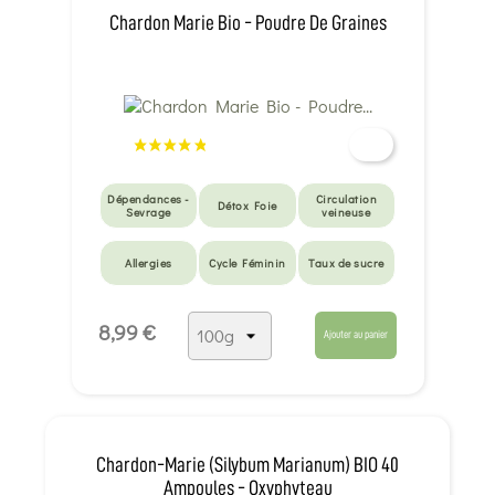
Chardon Marie Bio - Poudre De Graines
Dépendances -
Circulation
Détox Foie
Sevrage
veineuse
Allergies
Cycle Féminin
Taux de sucre
Tension &
Détox métaux
Détox peau
8,99 €
Coeur
lourds
Ajouter au panier
Surmenage -
Foie & vésicule
Eczéma
Burn out
Digestion lente
Fatigue intense
Chardon-Marie (Silybum Marianum) BIO 40
Ampoules - Oxyphyteau