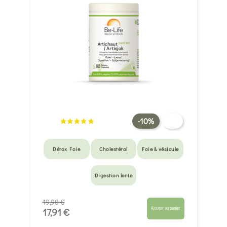
-10%
Détox Foie
Cholestérol
Foie & vésicule
Digestion lente
19,90 €
Ajouter au panier
17,91 €