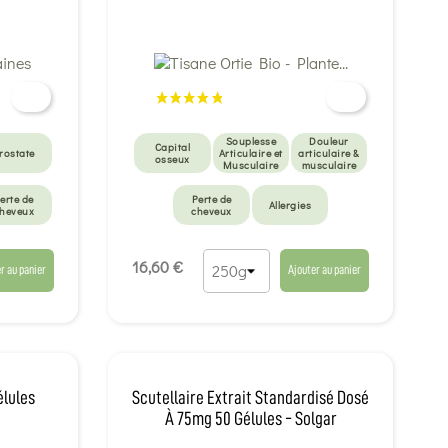
Souplesse
Douleur
Capital
rostate
Articulaire et
articulaire &
osseux
Musculaire
musculaire
erte de
Perte de
Allergies
heveux
cheveux
16,60 €
r au panier
Ajouter au panier
élules
Scutellaire Extrait Standardisé Dosé
À 75mg 50 Gélules - Solgar