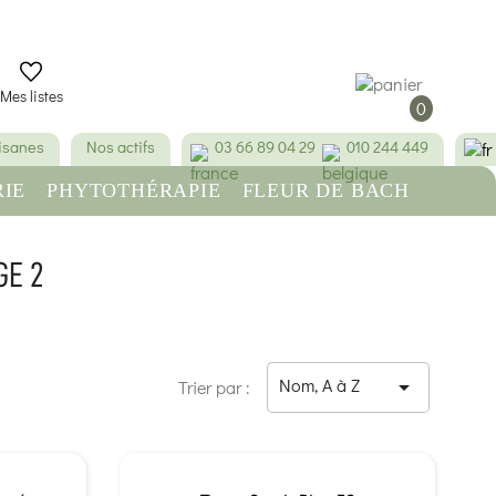
Mes listes
0
tisanes
Nos actifs
03 66 89 04 29
010 244 449
IE
PHYTOTHÉRAPIE
FLEUR DE BACH
RE
BEAUTÉ & HYGIÈNE
GE 2
Nom, A à Z

Trier par :