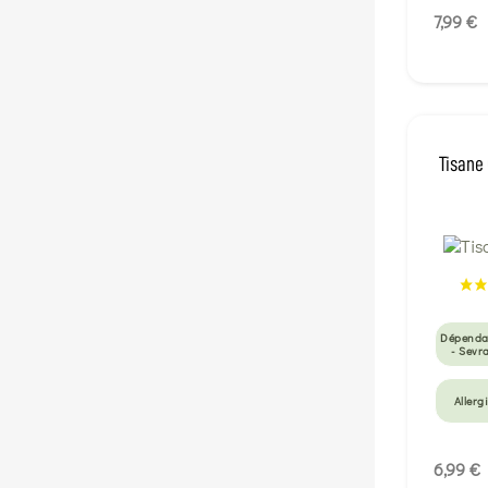
7,99 €
Tisane
Dépenda
- Sevr
Allerg
Tensio
Coeu
6,99 €