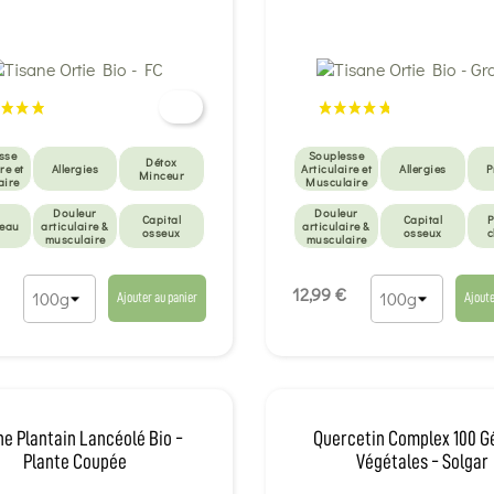
sse
Souplesse
Détox
re et
Allergies
Articulaire et
Allergies
P
Minceur
aire
Musculaire
Douleur
Douleur
Capital
Capital
P
peau
articulaire &
articulaire &
osseux
osseux
c
musculaire
musculaire
Perte de
Draineurs et
cheveux
anti-cellulite
12,99 €
Ajouter au panier
Ajoute
ne Plantain Lancéolé Bio -
Quercetin Complex 100 G
Plante Coupée
Végétales - Solgar