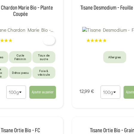
 Chardon Marie Bio - Plante
Tisane Desmodium - Feuill
Coupée
Cycle
Taux de
ies
Allergies
Féminin
sucre
x
Foie &
ux
Détox peau
vésicule
ds
Surmenage -
Digestion
ma
Burn out
lente
12,99 €
Ajouter au panier
Ajoute
ue
Dépendances
Détox Foie
se
- Sevrage
Circulation
veineuse
Tisane Ortie Bio - FC
Tisane Ortie Bio - Grai