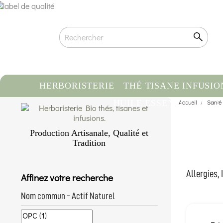
HERBORISTERIE
THÉ TISANE INFUSIO
HUILE ESSENTIELLE
Accueil
Santé
C
Production Artisanale, Qualité et
Tradition
Qualité biologique certifiée
Traçabilité & Origine contrôlée
Allergies, 
Affinez votre recherche
Conditionnement artisanal à la main
En savoir plus...
Nom commun - Actif Naturel