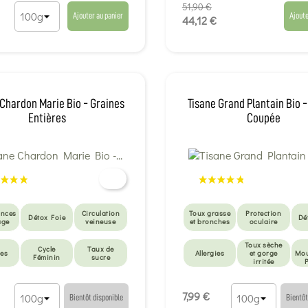
51,90 €
Moustiques -
Piqûres
Ajouter au panier
Ajoute
44,12 €
 Chardon Marie Bio - Graines
Tisane Grand Plantain Bio -
Entières
Coupée
nces
Circulation
Toux grasse
Protection
Détox Foie
Dé
age
veineuse
et bronches
oculaire
Toux sèche
Cycle
Taux de
ies
Allergies
et gorge
Mou
Féminin
sucre
irritée
Détox
n &
métaux
Détox peau
r
7,99 €
lourds
Bientôt disponible
Bientôt