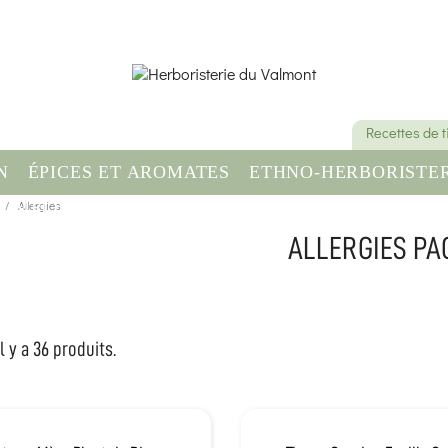
Recettes de 
N
ÉPICES ET AROMATES
ETHNO-HERBORISTER
OMPLÉMENT ALIMENTAIRE
Allergies
SANTÉ & BIEN-ÊT
ALLERGIES PA
Il y a 36 produits.