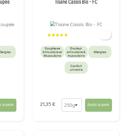
Coupée
Tisane Cassis Bio - FC
Souplesse
Douleur
llergies
Articulaire et
articulaire &
Allergies
Musculaire
musculaire
Confort
urinaire
21,35 €
r au panier
Ajouter au panier