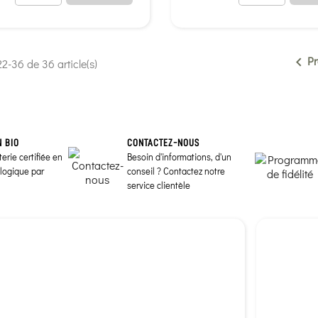
&
Surmenage -
Eczéma
le
Burn out
Digestion
Fatigue
P
lente
intense

2-36 de 36 article(s)
N BIO
CONTACTEZ-NOUS
erie certifiée en
Besoin d'informations, d'un
ologique par
conseil ? Contactez notre
service clientèle