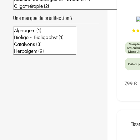
Une marque de prédilection ?
Souple
Articulai
Muscul
Détox 
7,99 €
Tisa