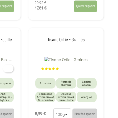
20,95 €
r au panier
Ajouter au panier
17,81 €
 Feuille
Tisane Ortie - Graines
Perte de
Capital
tox peau
Prostate
cheveux
osseux
Anti-
Souplesse
Douleur
stiques -
Articulaire et
articulaire &
Allergies
Piqûres
Musculaire
musculaire
8,99 €
 disponible
Bientôt disponible