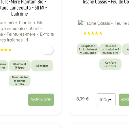
nture-Mère Plantain Bio -
Tisane Cassis - Feuille 
tago Lanceolata - 50 Ml -
Ladrôme
Souplesse
Douleur
Articulaire et
articulaire &
A
Musculaire
musculaire
Confort
asse
Rhume et
Allergies
urinaire
ches
Grippe
Toux sèche
et gorge
irritée
6,99 €
Ajouter au panier
Ajoute