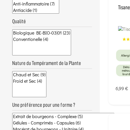
Tisane
Qualité
Allerg
Nature du Tempérament de la Plante
Déto
méta
lour
Eczé
6,99 €
Fatig
inten
Une préférence pour une forme ?