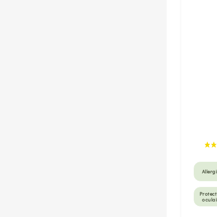
Allerg
Protec
ocula