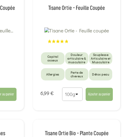
e Coupée
Tisane Ortie - Feuille Coupée
Douleur
Souplesse
Capital
articulaire &
Articulaire et
osseux
musculaire
Musculaire
Perte de
Allergies
Détox peau
cheveux
Détox
Draineurs et
Minceur
anti-cellulite
6,99 €
r au panier
Ajouter au panier
nes
Tisane Ortie Bio - Plante Coupée