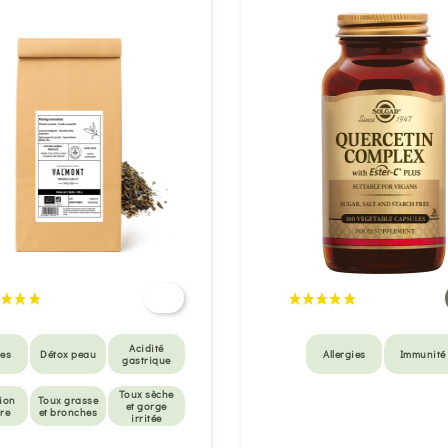
Acidité
ies
Détox peau
Allergies
Immunité
gastrique
Toux sèche
tion
Toux grasse
et gorge
ire
et bronches
irritée
Anti-