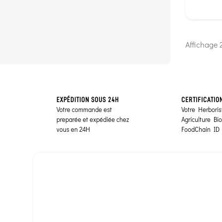
Foie 
vésicu
Affichage 2
EXPÉDITION SOUS 24H
CERTIFICATIO
Votre commande est
Votre Herborist
preparée et expédiée chez
Agriculture Bi
vous en 24H
FoodChain ID