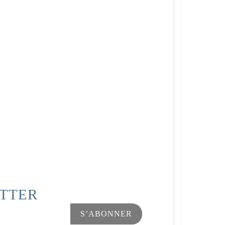
ETTER
s Options