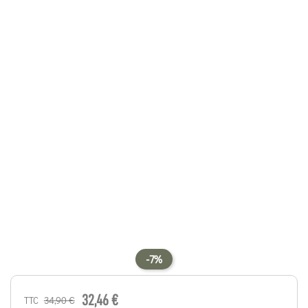
-7%
32,46 €
34,90 €
TTC