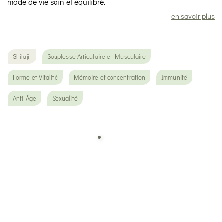
mode de vie sain et équilibré.
en savoir plus
Shilajit
Souplesse Articulaire et Musculaire
Forme et Vitalité
Mémoire et concentration
Immunité
Anti-Âge
Sexualité